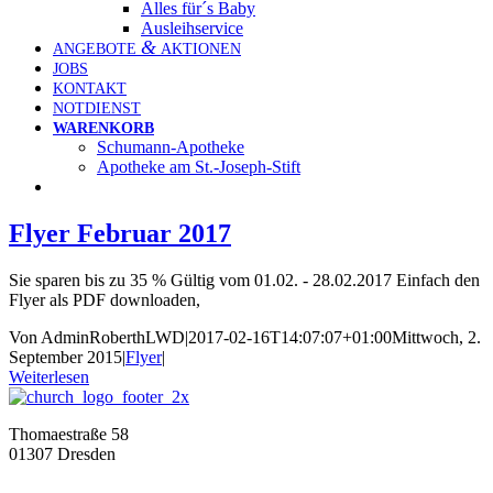
Alles für´s Baby
Aus­leih­ser­vice
&
ANGE­BOTE
AKTIONEN
JOBS
KON­TAKT
NOT­DIENST
WAREN­KORB
Schu­mann-Apo­theke
Apo­theke am St.-Joseph-Stift
Flyer Februar 2017
Sie sparen bis zu 35 % Gültig vom 01.02. - 28.02.2017 Einfach den
Flyer als PDF downloaden,
Von
AdminRoberthLWD
|
2017-02-16T14:07:07+01:00
Mittwoch, 2.
September 2015
|
Flyer
|
Weiterlesen
Thomaestraße 58
01307 Dresden