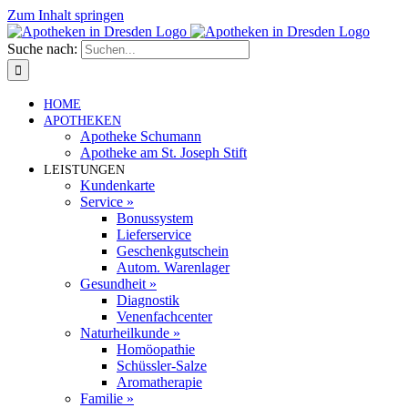
Zum Inhalt springen
Suche nach:
HOME
APO­THEKEN
Apo­theke Schumann
Apo­theke am St. Joseph Stift
LEIS­TUNGEN
Kun­den­karte
Ser­vice »
Bonus­system
Lie­fer­ser­vice
Geschenk­gut­schein
Autom. Waren­lager
Gesund­heit »
Dia­gnostik
Venen­fach­center
Natur­heil­kunde »
Homöo­pa­thie
Schüssler-Salze
Aro­ma­the­rapie
Familie »