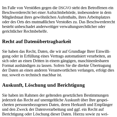
Im Falle von Ver­stößen gegen die
steht den Betrof­fenen ein
DSGVO
Beschwer­de­recht bei einer Auf­sichts­be­hörde, ins­be­son­dere in dem
Mit­glied­staat ihres gewöhn­li­chen Auf­ent­halts, ihres Arbeits­platzes
oder des Orts des mut­maß­li­chen Ver­stoßes zu. Das Beschwer­de­recht
besteht unbe­schadet ander­wei­tiger ver­wal­tungs­recht­li­cher oder
gericht­li­cher Rechtsbehelfe.
Recht auf Datenübertragbarkeit
Sie haben das Recht, Daten, die wir auf Grund­lage Ihrer Ein­wil­li­
gung oder in Erfül­lung eines Ver­trags auto­ma­ti­siert ver­ar­beiten, an
sich oder an einen Dritten in einem gän­gigen, maschi­nen­les­baren
Format aus­hän­digen zu lassen. Sofern Sie die direkte Über­tra­gung
der Daten an einen anderen Ver­ant­wort­li­chen ver­langen, erfolgt dies
nur, soweit es tech­nisch machbar ist.
Aus­kunft, Löschung und Berichtigung
Sie haben im Rahmen der gel­tenden gesetz­li­chen Bestim­mungen
jeder­zeit das Recht auf unent­gelt­liche Aus­kunft über Ihre gespei­
cherten per­so­nen­be­zo­genen Daten, deren Her­kunft und Emp­fänger
und den Zweck der Daten­ver­ar­bei­tung und ggf. ein Recht auf
Berich­ti­gung oder Löschung dieser Daten. Hierzu sowie zu wei­