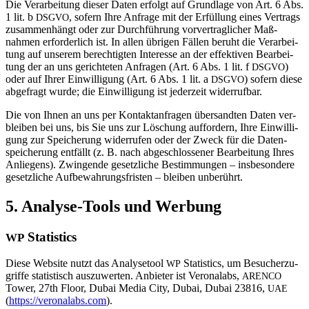
Die Ver­ar­bei­tung dieser Daten erfolgt auf Grund­lage von Art. 6 Abs.
1 lit. b
, sofern Ihre Anfrage mit der Erfül­lung eines Ver­trags
DSGVO
zusam­men­hängt oder zur Durch­füh­rung vor­ver­trag­li­cher Maß­
nahmen erfor­der­lich ist. In allen übrigen Fällen beruht die Ver­ar­bei­
tung auf unserem berech­tigten Inter­esse an der effek­tiven Bear­bei­
tung der an uns gerich­teten Anfragen (Art. 6 Abs. 1 lit. f
)
DSGVO
oder auf Ihrer Ein­wil­li­gung (Art. 6 Abs. 1 lit. a
) sofern diese
DSGVO
abge­fragt wurde; die Ein­wil­li­gung ist jeder­zeit widerrufbar.
Die von Ihnen an uns per Kon­takt­an­fragen über­sandten Daten ver­
bleiben bei uns, bis Sie uns zur Löschung auf­for­dern, Ihre Ein­wil­li­
gung zur Spei­che­rung wider­rufen oder der Zweck für die Daten­
spei­che­rung ent­fällt (z. B. nach abge­schlos­sener Bear­bei­tung Ihres
Anlie­gens). Zwin­gende gesetz­liche Bestim­mungen – ins­be­son­dere
gesetz­liche Auf­be­wah­rungs­fristen – bleiben unberührt.
5. Ana­lyse-Tools und Werbung
Sta­tis­tics
WP
Diese Web­site nutzt das Ana­ly­se­tool
Sta­tis­tics, um Besu­cher­zu­
WP
griffe sta­tis­tisch aus­zu­werten. Anbieter ist Vero­nalabs,
ARENCO
Tower, 27th Floor, Dubai Media City, Dubai, Dubai 23816,
UAE
(
https://veronalabs.com
).