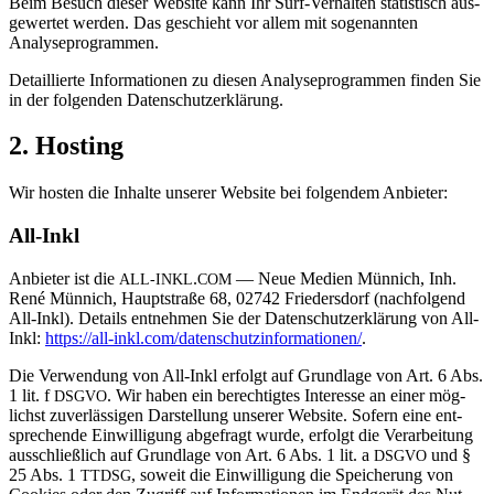
Beim Besuch dieser Web­site kann Ihr Surf-Ver­halten sta­tis­tisch aus­
ge­wertet werden. Das geschieht vor allem mit soge­nannten
Analyseprogrammen.
Detail­lierte Infor­ma­tionen zu diesen Ana­ly­se­pro­grammen finden Sie
in der fol­genden Datenschutzerklärung.
2. Hos­ting
Wir hosten die Inhalte unserer Web­site bei fol­gendem Anbieter:
All-Inkl
Anbieter ist die
.
— Neue Medien Mün­nich, Inh.
ALL-INKL
COM
René Mün­nich, Haupt­straße 68, 02742 Frie­ders­dorf (nach­fol­gend
All-Inkl). Details ent­nehmen Sie der Daten­schutz­er­klä­rung von All-
Inkl:
https://all-inkl.com/datenschutzinformationen/
.
Die Ver­wen­dung von All-Inkl erfolgt auf Grund­lage von Art. 6 Abs.
1 lit. f
. Wir haben ein berech­tigtes Inter­esse an einer mög­
DSGVO
lichst zuver­läs­sigen Dar­stel­lung unserer Web­site. Sofern eine ent­
spre­chende Ein­wil­li­gung abge­fragt wurde, erfolgt die Ver­ar­bei­tung
aus­schließ­lich auf Grund­lage von Art. 6 Abs. 1 lit. a
und §
DSGVO
25 Abs. 1
, soweit die Ein­wil­li­gung die Spei­che­rung von
TTDSG