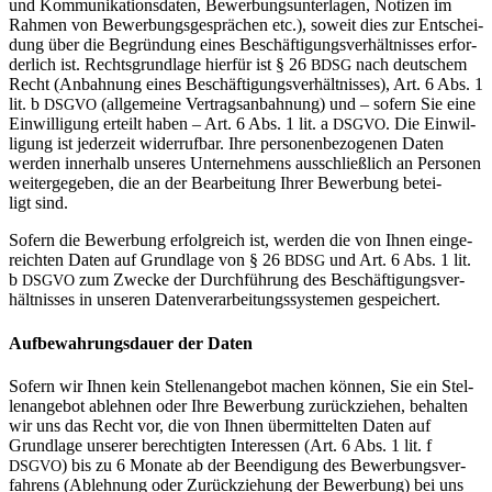
und Kom­mu­ni­ka­ti­ons­daten, Bewer­bungs­un­ter­lagen, Notizen im
Rahmen von Bewer­bungs­ge­sprä­chen etc.), soweit dies zur Ent­schei­
dung über die Begrün­dung eines Beschäf­ti­gungs­ver­hält­nisses erfor­
der­lich ist. Rechts­grund­lage hierfür ist § 26
nach deut­schem
BDSG
Recht (Anbah­nung eines Beschäf­ti­gungs­ver­hält­nisses), Art. 6 Abs. 1
lit. b
(all­ge­meine Ver­trags­an­bah­nung) und – sofern Sie eine
DSGVO
Ein­wil­li­gung erteilt haben – Art. 6 Abs. 1 lit. a
. Die Ein­wil­
DSGVO
li­gung ist jeder­zeit wider­rufbar. Ihre per­so­nen­be­zo­genen Daten
werden inner­halb unseres Unter­neh­mens aus­schließ­lich an Per­sonen
wei­ter­ge­geben, die an der Bear­bei­tung Ihrer Bewer­bung betei­
ligt sind.
Sofern die Bewer­bung erfolg­reich ist, werden die von Ihnen ein­ge­
reichten Daten auf Grund­lage von § 26
und Art. 6 Abs. 1 lit.
BDSG
b
zum Zwecke der Durch­füh­rung des Beschäf­ti­gungs­ver­
DSGVO
hält­nisses in unseren Daten­ver­ar­bei­tungs­sys­temen gespeichert.
Auf­be­wah­rungs­dauer der Daten
Sofern wir Ihnen kein Stel­len­an­gebot machen können, Sie ein Stel­
len­an­gebot ablehnen oder Ihre Bewer­bung zurück­ziehen, behalten
wir uns das Recht vor, die von Ihnen über­mit­telten Daten auf
Grund­lage unserer berech­tigten Inter­essen (Art. 6 Abs. 1 lit. f
) bis zu 6 Monate ab der Been­di­gung des Bewer­bungs­ver­
DSGVO
fah­rens (Ableh­nung oder Zurück­zie­hung der Bewer­bung) bei uns