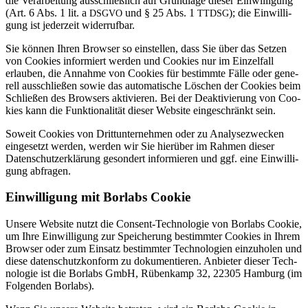
die Ver­ar­bei­tung aus­schließ­lich auf Grund­lage dieser Ein­wil­li­gung
(Art. 6 Abs. 1 lit. a
und § 25 Abs. 1
); die Ein­wil­li­
DSGVO
TTDSG
gung ist jeder­zeit widerrufbar.
Sie können Ihren Browser so ein­stellen, dass Sie über das Setzen
von Coo­kies infor­miert werden und Coo­kies nur im Ein­zel­fall
erlauben, die Annahme von Coo­kies für bestimmte Fälle oder gene­
rell aus­schließen sowie das auto­ma­ti­sche Löschen der Coo­kies beim
Schließen des Brow­sers akti­vieren. Bei der Deak­ti­vie­rung von Coo­
kies kann die Funk­tio­na­lität dieser Web­site ein­ge­schränkt sein.
Soweit Coo­kies von Dritt­un­ter­nehmen oder zu Ana­ly­se­zwe­cken
ein­ge­setzt werden, werden wir Sie hier­über im Rahmen dieser
Daten­schutz­er­klä­rung geson­dert infor­mieren und ggf. eine Ein­wil­li­
gung abfragen.
Ein­wil­li­gung mit Borlabs Cookie
Unsere Web­site nutzt die Con­sent-Tech­no­logie von Borlabs Cookie,
um Ihre Ein­wil­li­gung zur Spei­che­rung bestimmter Coo­kies in Ihrem
Browser oder zum Ein­satz bestimmter Tech­no­lo­gien ein­zu­holen und
diese daten­schutz­kon­form zu doku­men­tieren. Anbieter dieser Tech­
no­logie ist die Borlabs GmbH, Rüben­kamp 32, 22305 Ham­burg (im
Fol­genden Borlabs).