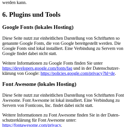
werden kann.
6. Plugins und Tools
Google Fonts (lokales Hosting)
Diese Seite nutzt zur ein­heit­li­chen Dar­stel­lung von Schrift­arten so
genannte Google Fonts, die von Google bereit­ge­stellt werden. Die
Google Fonts sind lokal instal­liert. Eine Ver­bin­dung zu Ser­vern von
Google findet dabei nicht statt.
Wei­tere Infor­ma­tionen zu Google Fonts finden Sie unter
https://developers.google.com/fonts/faq
und in der Daten­schutz­er­
klä­rung von Google:
https://policies.google.com/privacy?hl=de
.
Font Awe­some (lokales Hosting)
Diese Seite nutzt zur ein­heit­li­chen Dar­stel­lung von Schrift­arten Font
Awe­some. Font Awe­some ist lokal instal­liert. Eine Ver­bin­dung zu
Ser­vern von Fon­ti­cons, Inc. findet dabei nicht statt.
Wei­tere Infor­ma­tionen zu Font Awe­some finden Sie in der Daten­
schutz­er­klä­rung für Font Awe­some unter:
https://fontawesome.com/privacy
.