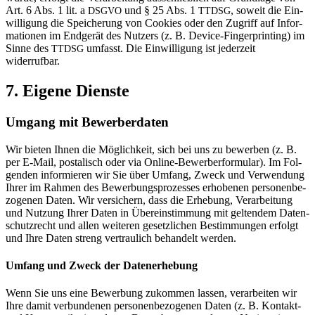
Art. 6 Abs. 1 lit. a
und § 25 Abs. 1
, soweit die Ein­
DSGVO
TTDSG
wil­li­gung die Spei­che­rung von Coo­kies oder den Zugriff auf Infor­
ma­tionen im End­gerät des Nut­zers (z. B. Device-Fin­ger­prin­ting) im
Sinne des
umfasst. Die Ein­wil­li­gung ist jeder­zeit
TTDSG
widerrufbar.
7. Eigene Dienste
Umgang mit Bewerberdaten
Wir bieten Ihnen die Mög­lich­keit, sich bei uns zu bewerben (z. B.
per E‑Mail, pos­ta­lisch oder via Online-Bewer­ber­for­mular). Im Fol­
genden infor­mieren wir Sie über Umfang, Zweck und Ver­wen­dung
Ihrer im Rahmen des Bewer­bungs­pro­zesses erho­benen per­so­nen­be­
zo­genen Daten. Wir ver­si­chern, dass die Erhe­bung, Ver­ar­bei­tung
und Nut­zung Ihrer Daten in Über­ein­stim­mung mit gel­tendem Daten­
schutz­recht und allen wei­teren gesetz­li­chen Bestim­mungen erfolgt
und Ihre Daten streng ver­trau­lich behan­delt werden.
Umfang und Zweck der Datenerhebung
Wenn Sie uns eine Bewer­bung zukommen lassen, ver­ar­beiten wir
Ihre damit ver­bun­denen per­so­nen­be­zo­genen Daten (z. B. Kon­takt-