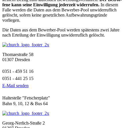
fene kann seine Ein­wil­li­gung jeder­zeit wider­rufen.
In diesem
Falle werden die Daten aus dem Bewerber-Pool unwi­der­ruf­lich
gelöscht, sofern keine gesetz­li­chen Auf­be­wah­rungs­gründe
vorliegen.
Die Daten aus dem Bewerber-Pool werden spä­tes­tens zwei Jahre
nach Ertei­lung der Ein­wil­li­gung unwi­der­ruf­lich gelöscht.
Thomaestraße 58
01307 Dresden
0351 - 459 51 16
0351 - 441 25 15
E-Mail senden
Haltestelle "Fetscherplatz"
Bahn 9, 10, 12 & Bus 64
Georg-Nerlich-Straße 2