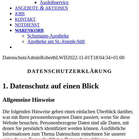
Aus­leih­ser­vice
&
ANGE­BOTE
AKTIONEN
JOBS
KON­TAKT
NOT­DIENST
WAREN­KORB
Schu­mann-Apo­theke
Apo­theke am St.-Joseph-Stift
Daten­schutz
AdminRoberthLWD
2022-11-01T18:04:34+01:00
DATEN­SCHUTZ­ER­KLÄ­RUNG
1. Daten­schutz auf einen Blick
All­ge­meine Hinweise
Die fol­genden Hin­weise geben einen ein­fa­chen Über­blick dar­über,
was mit Ihren per­so­nen­be­zo­genen Daten pas­siert, wenn Sie diese
Web­site besu­chen. Per­so­nen­be­zo­gene Daten sind alle Daten, mit
denen Sie per­sön­lich iden­ti­fi­ziert werden können. Aus­führ­liche
Infor­ma­tionen zum Thema Daten­schutz ent­nehmen Sie unserer