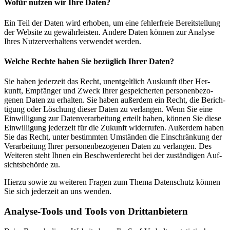
Wofür nutzen wir Ihre Daten?
Ein Teil der Daten wird erhoben, um eine feh­ler­freie Bereit­stel­lung
der Web­site zu gewähr­leisten. Andere Daten können zur Ana­lyse
Ihres Nut­zer­ver­hal­tens ver­wendet werden.
Welche Rechte haben Sie bezüg­lich Ihrer Daten?
Sie haben jeder­zeit das Recht, unent­gelt­lich Aus­kunft über Her­
kunft, Emp­fänger und Zweck Ihrer gespei­cherten per­so­nen­be­zo­
genen Daten zu erhalten. Sie haben außerdem ein Recht, die Berich­
ti­gung oder Löschung dieser Daten zu ver­langen. Wenn Sie eine
Ein­wil­li­gung zur Daten­ver­ar­bei­tung erteilt haben, können Sie diese
Ein­wil­li­gung jeder­zeit für die Zukunft wider­rufen. Außerdem haben
Sie das Recht, unter bestimmten Umständen die Ein­schrän­kung der
Ver­ar­bei­tung Ihrer per­so­nen­be­zo­genen Daten zu ver­langen. Des
Wei­teren steht Ihnen ein Beschwer­de­recht bei der zustän­digen Auf­
sichts­be­hörde zu.
Hierzu sowie zu wei­teren Fragen zum Thema Daten­schutz können
Sie sich jeder­zeit an uns wenden.
Ana­lyse-Tools und Tools von Drittanbietern