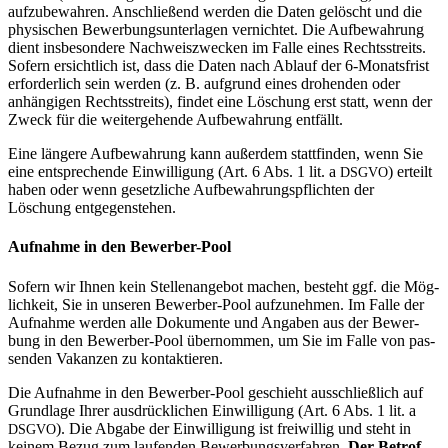
auf­zu­be­wahren. Anschlie­ßend werden die Daten gelöscht und die
phy­si­schen Bewer­bungs­un­ter­lagen ver­nichtet. Die Auf­be­wah­rung
dient ins­be­son­dere Nach­weis­zwe­cken im Falle eines Rechts­streits.
Sofern ersicht­lich ist, dass die Daten nach Ablauf der 6‑Monatsfrist
erfor­der­lich sein werden (z. B. auf­grund eines dro­henden oder
anhän­gigen Rechts­streits), findet eine Löschung erst statt, wenn der
Zweck für die wei­ter­ge­hende Auf­be­wah­rung entfällt.
Eine län­gere Auf­be­wah­rung kann außerdem statt­finden, wenn Sie
eine ent­spre­chende Ein­wil­li­gung (Art. 6 Abs. 1 lit. a
) erteilt
DSGVO
haben oder wenn gesetz­liche Auf­be­wah­rungs­pflichten der
Löschung entgegenstehen.
Auf­nahme in den Bewerber-Pool
Sofern wir Ihnen kein Stel­len­an­gebot machen, besteht ggf. die Mög­
lich­keit, Sie in unseren Bewerber-Pool auf­zu­nehmen. Im Falle der
Auf­nahme werden alle Doku­mente und Angaben aus der Bewer­
bung in den Bewerber-Pool über­nommen, um Sie im Falle von pas­
senden Vakanzen zu kontaktieren.
Die Auf­nahme in den Bewerber-Pool geschieht aus­schließ­lich auf
Grund­lage Ihrer aus­drück­li­chen Ein­wil­li­gung (Art. 6 Abs. 1 lit. a
). Die Abgabe der Ein­wil­li­gung ist frei­willig und steht in
DSGVO
keinem Bezug zum lau­fenden Bewer­bungs­ver­fahren.
Der Betrof­