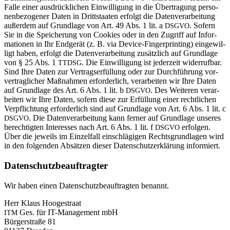
Falle einer aus­drück­li­chen Ein­wil­li­gung in die Über­tra­gung per­so­
nen­be­zo­gener Daten in Dritt­staaten erfolgt die Daten­ver­ar­bei­tung
außerdem auf Grund­lage von Art. 49 Abs. 1 lit. a
. Sofern
DSGVO
Sie in die Spei­che­rung von Coo­kies oder in den Zugriff auf Infor­
ma­tionen in Ihr End­gerät (z. B. via Device-Fin­ger­prin­ting) ein­ge­wil­
ligt haben, erfolgt die Daten­ver­ar­bei­tung zusätz­lich auf Grund­lage
von § 25 Abs. 1
. Die Ein­wil­li­gung ist jeder­zeit wider­rufbar.
TTDSG
Sind Ihre Daten zur Ver­trags­er­fül­lung oder zur Durch­füh­rung vor­
ver­trag­li­cher Maß­nahmen erfor­der­lich, ver­ar­beiten wir Ihre Daten
auf Grund­lage des Art. 6 Abs. 1 lit. b
. Des Wei­teren ver­ar­
DSGVO
beiten wir Ihre Daten, sofern diese zur Erfül­lung einer recht­li­chen
Ver­pflich­tung erfor­der­lich sind auf Grund­lage von Art. 6 Abs. 1 lit. c
. Die Daten­ver­ar­bei­tung kann ferner auf Grund­lage unseres
DSGVO
berech­tigten Inter­esses nach Art. 6 Abs. 1 lit. f
erfolgen.
DSGVO
Über die jeweils im Ein­zel­fall ein­schlä­gigen Rechts­grund­lagen wird
in den fol­genden Absätzen dieser Daten­schutz­er­klä­rung informiert.
Datenschutz­beauftragter
Wir haben einen Daten­schutz­be­auf­tragten benannt.
Herr Klaus Hoogestraat
Ges. für IT-Manage­ment mbH
ITM
Bür­ger­straße 81