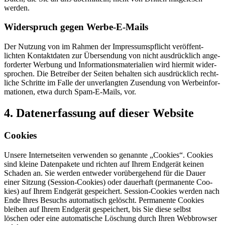
werden.
Wider­spruch gegen Werbe-E-Mails
Der Nut­zung von im Rahmen der Impres­sums­pflicht ver­öf­fent­
lichten Kon­takt­daten zur Über­sen­dung von nicht aus­drück­lich ange­
for­derter Wer­bung und Infor­ma­ti­ons­ma­te­ria­lien wird hiermit wider­
spro­chen. Die Betreiber der Seiten behalten sich aus­drück­lich recht­
liche Schritte im Falle der unver­langten Zusen­dung von Wer­be­infor­
ma­tionen, etwa durch Spam-E-Mails, vor.
4. Daten­er­fas­sung auf dieser Website
Coo­kies
Unsere Inter­net­seiten ver­wenden so genannte „Coo­kies“. Coo­kies
sind kleine Daten­pa­kete und richten auf Ihrem End­gerät keinen
Schaden an. Sie werden ent­weder vor­über­ge­hend für die Dauer
einer Sit­zung (Ses­sion-Coo­kies) oder dau­er­haft (per­ma­nente Coo­
kies) auf Ihrem End­gerät gespei­chert. Ses­sion-Coo­kies werden nach
Ende Ihres Besuchs auto­ma­tisch gelöscht. Per­ma­nente Coo­kies
bleiben auf Ihrem End­gerät gespei­chert, bis Sie diese selbst
löschen oder eine auto­ma­ti­sche Löschung durch Ihren Web­browser