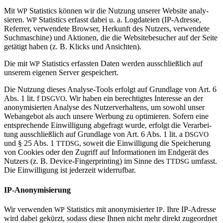
Mit
Sta­tis­tics können wir die Nut­zung unserer Web­site ana­ly­
WP
sieren.
Sta­tis­tics erfasst dabei u. a. Log­da­teien (IP-Adresse,
WP
Referrer, ver­wen­dete Browser, Her­kunft des Nut­zers, ver­wen­dete
Such­ma­schine) und Aktionen, die die Web­site­be­su­cher auf der Seite
getä­tigt haben (z. B. Klicks und Ansichten).
Die mit
Sta­tis­tics erfassten Daten werden aus­schließ­lich auf
WP
unserem eigenen Server gespeichert.
Die Nut­zung dieses Ana­lyse-Tools erfolgt auf Grund­lage von Art. 6
Abs. 1 lit. f
. Wir haben ein berech­tigtes Inter­esse an der
DSGVO
anony­mi­sierten Ana­lyse des Nut­zer­ver­hal­tens, um sowohl unser
Web­an­gebot als auch unsere Wer­bung zu opti­mieren. Sofern eine
ent­spre­chende Ein­wil­li­gung abge­fragt wurde, erfolgt die Ver­ar­bei­
tung aus­schließ­lich auf Grund­lage von Art. 6 Abs. 1 lit. a
DSGVO
und § 25 Abs. 1
, soweit die Ein­wil­li­gung die Spei­che­rung
TTDSG
von Coo­kies oder den Zugriff auf Infor­ma­tionen im End­gerät des
Nut­zers (z. B. Device-Fin­ger­prin­ting) im Sinne des
umfasst.
TTDSG
Die Ein­wil­li­gung ist jeder­zeit widerrufbar.
IP-Anony­mi­sie­rung
Wir ver­wenden
Sta­tis­tics mit anony­mi­sierter
. Ihre IP-Adresse
WP
IP
wird dabei gekürzt, sodass diese Ihnen nicht mehr direkt zuge­ordnet