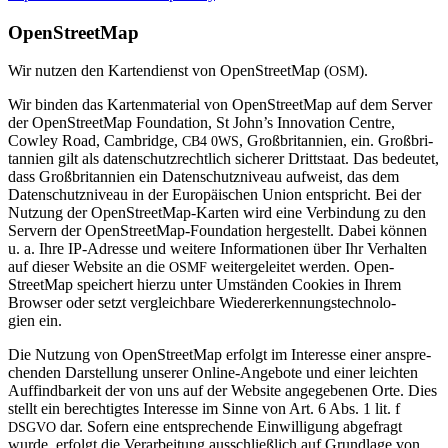
Open­StreetMap
Wir nutzen den Kar­ten­dienst von Open­StreetMap (
).
OSM
Wir binden das Kar­ten­ma­te­rial von Open­StreetMap auf dem Server
der Open­StreetMap Foun­da­tion, St John’s Inno­va­tion Centre,
Cowley Road, Cam­bridge,
, Groß­bri­tan­nien, ein. Groß­bri­
CB4
0WS
tan­nien gilt als daten­schutz­recht­lich sicherer Dritt­staat. Das bedeutet,
dass Groß­bri­tan­nien ein Daten­schutz­ni­veau auf­weist, das dem
Daten­schutz­ni­veau in der Euro­päi­schen Union ent­spricht. Bei der
Nut­zung der Open­StreetMap-Karten wird eine Ver­bin­dung zu den
Ser­vern der Open­StreetMap-Foun­da­tion her­ge­stellt. Dabei können
u. a. Ihre IP-Adresse und wei­tere Infor­ma­tionen über Ihr Ver­halten
auf dieser Web­site an die
wei­ter­ge­leitet werden. Open­
OSMF
StreetMap spei­chert hierzu unter Umständen Coo­kies in Ihrem
Browser oder setzt ver­gleich­bare Wie­der­erken­nungs­tech­no­lo­
gien ein.
Die Nut­zung von Open­StreetMap erfolgt im Inter­esse einer anspre­
chenden Dar­stel­lung unserer Online-Ange­bote und einer leichten
Auf­find­bar­keit der von uns auf der Web­site ange­ge­benen Orte. Dies
stellt ein berech­tigtes Inter­esse im Sinne von Art. 6 Abs. 1 lit. f
dar. Sofern eine ent­spre­chende Ein­wil­li­gung abge­fragt
DSGVO
wurde, erfolgt die Ver­ar­bei­tung aus­schließ­lich auf Grund­lage von