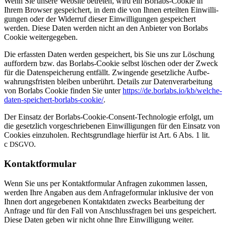
Wenn Sie unsere Web­site betreten, wird ein Borlabs-Cookie in
Ihrem Browser gespei­chert, in dem die von Ihnen erteilten Ein­wil­li­
gungen oder der Widerruf dieser Ein­wil­li­gungen gespei­chert
werden. Diese Daten werden nicht an den Anbieter von Borlabs
Cookie weitergegeben.
Die erfassten Daten werden gespei­chert, bis Sie uns zur Löschung
auf­for­dern bzw. das Borlabs-Cookie selbst löschen oder der Zweck
für die Daten­spei­che­rung ent­fällt. Zwin­gende gesetz­liche Auf­be­
wah­rungs­fristen bleiben unbe­rührt. Details zur Daten­ver­ar­bei­tung
von Borlabs Cookie finden Sie unter
https://de.borlabs.io/kb/welche-
daten-speichert-borlabs-cookie/
.
Der Ein­satz der Borlabs-Cookie-Con­sent-Tech­no­logie erfolgt, um
die gesetz­lich vor­ge­schrie­benen Ein­wil­li­gungen für den Ein­satz von
Coo­kies ein­zu­holen. Rechts­grund­lage hierfür ist Art. 6 Abs. 1 lit.
c
.
DSGVO
Kon­takt­for­mular
Wenn Sie uns per Kon­takt­for­mular Anfragen zukommen lassen,
werden Ihre Angaben aus dem Anfra­ge­for­mular inklu­sive der von
Ihnen dort ange­ge­benen Kon­takt­daten zwecks Bear­bei­tung der
Anfrage und für den Fall von Anschluss­fragen bei uns gespei­chert.
Diese Daten geben wir nicht ohne Ihre Ein­wil­li­gung weiter.