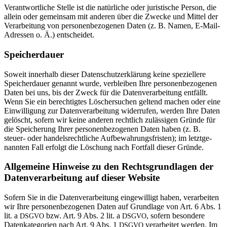
Ver­ant­wort­liche Stelle ist die natür­liche oder juris­ti­sche Person, die
allein oder gemeinsam mit anderen über die Zwecke und Mittel der
Ver­ar­bei­tung von per­so­nen­be­zo­genen Daten (z. B. Namen, E‑Mail-
Adressen o. Ä.) entscheidet.
Spei­cher­dauer
Soweit inner­halb dieser Daten­schutz­er­klä­rung keine spe­zi­el­lere
Spei­cher­dauer genannt wurde, ver­bleiben Ihre per­so­nen­be­zo­genen
Daten bei uns, bis der Zweck für die Daten­ver­ar­bei­tung ent­fällt.
Wenn Sie ein berech­tigtes Löscher­su­chen gel­tend machen oder eine
Ein­wil­li­gung zur Daten­ver­ar­bei­tung wider­rufen, werden Ihre Daten
gelöscht, sofern wir keine anderen recht­lich zuläs­sigen Gründe für
die Spei­che­rung Ihrer per­so­nen­be­zo­genen Daten haben (z. B.
steuer- oder han­dels­recht­liche Auf­be­wah­rungs­fristen); im letzt­ge­
nannten Fall erfolgt die Löschung nach Fort­fall dieser Gründe.
All­ge­meine Hin­weise zu den Rechts­grund­lagen der
Daten­ver­ar­bei­tung auf dieser Website
Sofern Sie in die Daten­ver­ar­bei­tung ein­ge­wil­ligt haben, ver­ar­beiten
wir Ihre per­so­nen­be­zo­genen Daten auf Grund­lage von Art. 6 Abs. 1
lit. a
bzw. Art. 9 Abs. 2 lit. a
, sofern beson­dere
DSGVO
DSGVO
Daten­ka­te­go­rien nach Art. 9 Abs. 1
ver­ar­beitet werden. Im
DSGVO