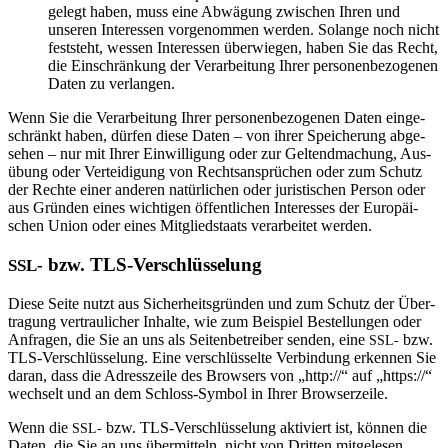
ge­legt haben, muss eine Abwä­gung zwi­schen Ihren und
unseren Inter­essen vor­ge­nommen werden. Solange noch nicht
fest­steht, wessen Inter­essen über­wiegen, haben Sie das Recht,
die Ein­schrän­kung der Ver­ar­bei­tung Ihrer per­so­nen­be­zo­genen
Daten zu verlangen.
Wenn Sie die Ver­ar­bei­tung Ihrer per­so­nen­be­zo­genen Daten ein­ge­
schränkt haben, dürfen diese Daten – von ihrer Spei­che­rung abge­
sehen – nur mit Ihrer Ein­wil­li­gung oder zur Gel­tend­ma­chung, Aus­
übung oder Ver­tei­di­gung von Rechts­an­sprü­chen oder zum Schutz
der Rechte einer anderen natür­li­chen oder juris­ti­schen Person oder
aus Gründen eines wich­tigen öffent­li­chen Inter­esses der Euro­päi­
schen Union oder eines Mit­glied­staats ver­ar­beitet werden.
bzw. TLS-Verschlüsselung
SSL-
Diese Seite nutzt aus Sicher­heits­gründen und zum Schutz der Über­
tra­gung ver­trau­li­cher Inhalte, wie zum Bei­spiel Bestel­lungen oder
Anfragen, die Sie an uns als Sei­ten­be­treiber senden, eine
bzw.
SSL-
TLS-Ver­schlüs­se­lung. Eine ver­schlüs­selte Ver­bin­dung erkennen Sie
daran, dass die Adress­zeile des Brow­sers von „http://“ auf „https://“
wech­selt und an dem Schloss-Symbol in Ihrer Browserzeile.
Wenn die
bzw. TLS-Ver­schlüs­se­lung akti­viert ist, können die
SSL-
Daten, die Sie an uns über­mit­teln, nicht von Dritten mit­ge­lesen