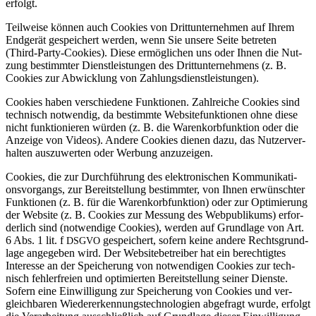
erfolgt.
Teil­weise können auch Coo­kies von Dritt­un­ter­nehmen auf Ihrem
End­gerät gespei­chert werden, wenn Sie unsere Seite betreten
(Third-Party-Coo­kies). Diese ermög­li­chen uns oder Ihnen die Nut­
zung bestimmter Dienst­leis­tungen des Dritt­un­ter­neh­mens (z. B.
Coo­kies zur Abwick­lung von Zahlungsdienstleistungen).
Coo­kies haben ver­schie­dene Funk­tionen. Zahl­reiche Coo­kies sind
tech­nisch not­wendig, da bestimmte Web­site­funk­tionen ohne diese
nicht funk­tio­nieren würden (z. B. die Waren­korb­funk­tion oder die
Anzeige von Videos). Andere Coo­kies dienen dazu, das Nut­zer­ver­
halten aus­zu­werten oder Wer­bung anzuzeigen.
Coo­kies, die zur Durch­füh­rung des elek­tro­ni­schen Kom­mu­ni­ka­ti­
ons­vor­gangs, zur Bereit­stel­lung bestimmter, von Ihnen erwünschter
Funk­tionen (z. B. für die Waren­korb­funk­tion) oder zur Opti­mie­rung
der Web­site (z. B. Coo­kies zur Mes­sung des Web­pu­bli­kums) erfor­
der­lich sind (not­wen­dige Coo­kies), werden auf Grund­lage von Art.
6 Abs. 1 lit. f
gespei­chert, sofern keine andere Rechts­grund­
DSGVO
lage ange­geben wird. Der Web­site­be­treiber hat ein berech­tigtes
Inter­esse an der Spei­che­rung von not­wen­digen Coo­kies zur tech­
nisch feh­ler­freien und opti­mierten Bereit­stel­lung seiner Dienste.
Sofern eine Ein­wil­li­gung zur Spei­che­rung von Coo­kies und ver­
gleich­baren Wie­der­erken­nungs­tech­no­lo­gien abge­fragt wurde, erfolgt