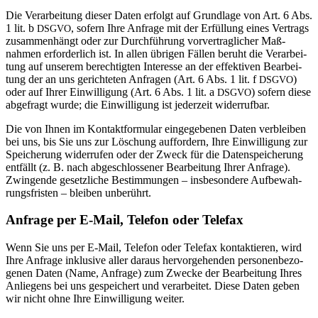
Die Ver­ar­bei­tung dieser Daten erfolgt auf Grund­lage von Art. 6 Abs.
1 lit. b
, sofern Ihre Anfrage mit der Erfül­lung eines Ver­trags
DSGVO
zusam­men­hängt oder zur Durch­füh­rung vor­ver­trag­li­cher Maß­
nahmen erfor­der­lich ist. In allen übrigen Fällen beruht die Ver­ar­bei­
tung auf unserem berech­tigten Inter­esse an der effek­tiven Bear­bei­
tung der an uns gerich­teten Anfragen (Art. 6 Abs. 1 lit. f
)
DSGVO
oder auf Ihrer Ein­wil­li­gung (Art. 6 Abs. 1 lit. a
) sofern diese
DSGVO
abge­fragt wurde; die Ein­wil­li­gung ist jeder­zeit widerrufbar.
Die von Ihnen im Kon­takt­for­mular ein­ge­ge­benen Daten ver­bleiben
bei uns, bis Sie uns zur Löschung auf­for­dern, Ihre Ein­wil­li­gung zur
Spei­che­rung wider­rufen oder der Zweck für die Daten­spei­che­rung
ent­fällt (z. B. nach abge­schlos­sener Bear­bei­tung Ihrer Anfrage).
Zwin­gende gesetz­liche Bestim­mungen – ins­be­son­dere Auf­be­wah­
rungs­fristen – bleiben unberührt.
Anfrage per E‑Mail, Telefon oder Telefax
Wenn Sie uns per E‑Mail, Telefon oder Telefax kon­tak­tieren, wird
Ihre Anfrage inklu­sive aller daraus her­vor­ge­henden per­so­nen­be­zo­
genen Daten (Name, Anfrage) zum Zwecke der Bear­bei­tung Ihres
Anlie­gens bei uns gespei­chert und ver­ar­beitet. Diese Daten geben
wir nicht ohne Ihre Ein­wil­li­gung weiter.