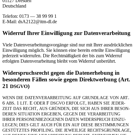
01127 Dresden
Deutschland
Telefon: 0173 — 38 99 99 1
E‑Mail: dsA2122@itm-dl.de
Widerruf Ihrer Ein­wil­li­gung zur Datenverarbeitung
Viele Daten­ver­ar­bei­tungs­vor­gänge sind nur mit Ihrer aus­drück­li­chen
Ein­wil­li­gung mög­lich. Sie können eine bereits erteilte Ein­wil­li­gung
jeder­zeit wider­rufen. Die Recht­mä­ßig­keit der bis zum Widerruf
erfolgten Daten­ver­ar­bei­tung bleibt vom Widerruf unberührt.
Wider­spruchs­recht gegen die Daten­er­he­bung in
beson­deren Fällen sowie gegen Direkt­wer­bung (Art.
21
)
DSGVO
.
WENN
DIE
DATEN­VER­AR­BEI­TUNG
AUF
GRUND­LAGE
VON
ART
6
. 1
. E
F
,
ABS
LIT
ODER
DSGVO
ERFOLGT
HABEN
SIE
JEDER­
,
,
ZEIT
DAS
RECHT
AUS
GRÜNDEN
DIE
SICH
AUS
IHRER
BESON­
,
DEREN
SITUA­TION
ERGEBEN
GEGEN
DIE
VER­AR­BEI­TUNG
IHRER
PER­SO­NEN­BE­ZO­GENEN
DATEN
WIDER­SPRUCH
EIN­ZU­
;
LEGEN
DIES
GILT
AUCH
FÜR
EIN
AUF
DIESE
BESTIM­MUNGEN
.
,
GESTÜTZTES
PRO­FILING
DIE
JEWEI­LIGE
RECHTS­GRUND­LAGE