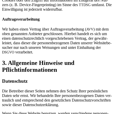
Coo­kies oder den Zugriff auf Infor­ma­tionen im End­gerät des Nut­
zers (z. B. Device-Fin­ger­prin­ting) im Sinne des
umfasst. Die
TTDSG
Ein­wil­li­gung ist jeder­zeit widerrufbar.
Auf­trags­ver­ar­bei­tung
Wir haben einen Ver­trag über Auf­trags­ver­ar­bei­tung (
) mit dem
AVV
oben genannten Anbieter geschlossen. Hierbei han­delt es sich um
einen daten­schutz­recht­lich vor­ge­schrie­benen Ver­trag, der gewähr­
leistet, dass dieser die per­so­nen­be­zo­genen Daten unserer Web­site­be­
su­cher nur nach unseren Wei­sungen und unter Ein­hal­tung der
verarbeitet.
DSGVO
3. All­ge­meine Hin­weise und
Pflichtinformationen
Daten­schutz
Die Betreiber dieser Seiten nehmen den Schutz Ihrer per­sön­li­chen
Daten sehr ernst. Wir behan­deln Ihre per­so­nen­be­zo­genen Daten ver­
trau­lich und ent­spre­chend den gesetz­li­chen Daten­schutz­vor­schriften
sowie dieser Datenschutzerklärung.
Wenn Sie diese Web­site benutzen, werden ver­schie­dene per­so­nen­