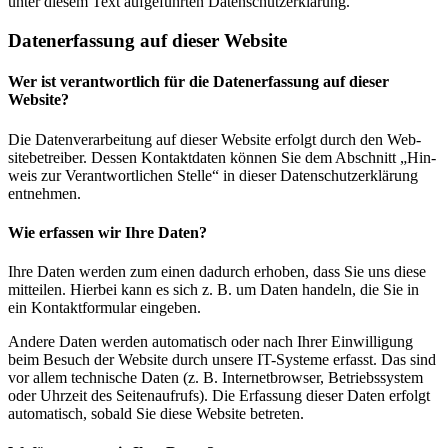
unter diesem Text auf­ge­führten Datenschutzerklärung.
Daten­er­fas­sung auf dieser Website
Wer ist ver­ant­wort­lich für die Daten­er­fas­sung auf dieser
Website?
Die Daten­ver­ar­bei­tung auf dieser Web­site erfolgt durch den Web­
site­be­treiber. Dessen Kon­takt­daten können Sie dem Abschnitt „Hin­
weis zur Ver­ant­wort­li­chen Stelle“ in dieser Daten­schutz­er­klä­rung
entnehmen.
Wie erfassen wir Ihre Daten?
Ihre Daten werden zum einen dadurch erhoben, dass Sie uns diese
mit­teilen. Hierbei kann es sich z. B. um Daten han­deln, die Sie in
ein Kon­takt­for­mular eingeben.
Andere Daten werden auto­ma­tisch oder nach Ihrer Ein­wil­li­gung
beim Besuch der Web­site durch unsere IT-Sys­teme erfasst. Das sind
vor allem tech­ni­sche Daten (z. B. Inter­net­browser, Betriebs­system
oder Uhr­zeit des Sei­ten­auf­rufs). Die Erfas­sung dieser Daten erfolgt
auto­ma­tisch, sobald Sie diese Web­site betreten.