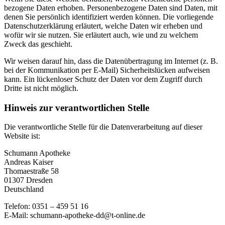
be­zo­gene Daten erhoben. Per­so­nen­be­zo­gene Daten sind Daten, mit
denen Sie per­sön­lich iden­ti­fi­ziert werden können. Die vor­lie­gende
Daten­schutz­er­klä­rung erläu­tert, welche Daten wir erheben und
wofür wir sie nutzen. Sie erläu­tert auch, wie und zu wel­chem
Zweck das geschieht.
Wir weisen darauf hin, dass die Daten­über­tra­gung im Internet (z. B.
bei der Kom­mu­ni­ka­tion per E‑Mail) Sicher­heits­lü­cken auf­weisen
kann. Ein lücken­loser Schutz der Daten vor dem Zugriff durch
Dritte ist nicht möglich.
Hin­weis zur ver­ant­wort­li­chen Stelle
Die ver­ant­wort­liche Stelle für die Daten­ver­ar­bei­tung auf dieser
Web­site ist:
Schu­mann Apotheke
Andreas Kaiser
Tho­ma­estraße 58
01307 Dresden
Deutschland
Telefon: 0351 – 459 51 16
E‑Mail: schumann-apotheke-dd@t‑online.de