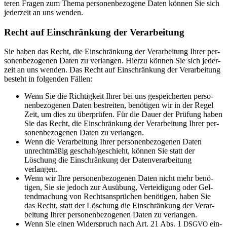
teren Fragen zum Thema per­so­nen­be­zo­gene Daten können Sie sich
jeder­zeit an uns wenden.
Recht auf Ein­schrän­kung der Verarbeitung
Sie haben das Recht, die Ein­schrän­kung der Ver­ar­bei­tung Ihrer per­
so­nen­be­zo­genen Daten zu ver­langen. Hierzu können Sie sich jeder­
zeit an uns wenden. Das Recht auf Ein­schrän­kung der Ver­ar­bei­tung
besteht in fol­genden Fällen:
Wenn Sie die Rich­tig­keit Ihrer bei uns gespei­cherten per­so­
nen­be­zo­genen Daten bestreiten, benö­tigen wir in der Regel
Zeit, um dies zu über­prüfen. Für die Dauer der Prü­fung haben
Sie das Recht, die Ein­schrän­kung der Ver­ar­bei­tung Ihrer per­
so­nen­be­zo­genen Daten zu verlangen.
Wenn die Ver­ar­bei­tung Ihrer per­so­nen­be­zo­genen Daten
unrecht­mäßig geschah/geschieht, können Sie statt der
Löschung die Ein­schrän­kung der Daten­ver­ar­bei­tung
verlangen.
Wenn wir Ihre per­so­nen­be­zo­genen Daten nicht mehr benö­
tigen, Sie sie jedoch zur Aus­übung, Ver­tei­di­gung oder Gel­
tend­ma­chung von Rechts­an­sprü­chen benö­tigen, haben Sie
das Recht, statt der Löschung die Ein­schrän­kung der Ver­ar­
bei­tung Ihrer per­so­nen­be­zo­genen Daten zu verlangen.
Wenn Sie einen Wider­spruch nach Art. 21 Abs. 1
ein­
DSGVO