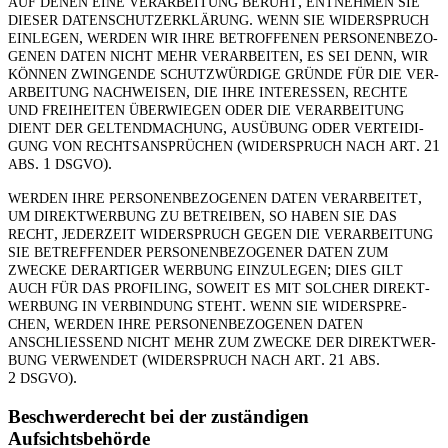
,
AUF
DENEN
EINE
VER­AR­BEI­TUNG
BERUHT
ENT­NEHMEN
SIE
.
DIESER
DATEN­SCHUTZ­ER­KLÄ­RUNG
WENN
SIE
WIDER­SPRUCH
,
EIN­LEGEN
WERDEN
WIR
IHRE
BETROF­FENEN
PER­SO­NEN­BE­ZO­
,
,
GENEN
DATEN
NICHT
MEHR
VER­AR­BEITEN
ES
SEI
DENN
WIR
KÖNNEN
ZWIN­GENDE
SCHUTZ­WÜR­DIGE
GRÜNDE
FÜR
DIE
VER­
,
,
AR­BEI­TUNG
NACH­WEISEN
DIE
IHRE
INTER­ESSEN
RECHTE
UND
FREI­HEITEN
ÜBER­WIEGEN
ODER
DIE
VER­AR­BEI­TUNG
,
DIENT
DER
GEL­TEND­MA­CHUNG
AUS­ÜBUNG
ODER
VER­TEI­DI­
(
. 21
GUNG
VON
RECHTS­AN­SPRÜ­CHEN
WIDER­SPRUCH
NACH
ART
. 1
).
ABS
DSGVO
,
WERDEN
IHRE
PER­SO­NEN­BE­ZO­GENEN
DATEN
VER­AR­BEITET
,
UM
DIREKT­WER­BUNG
ZU
BETREIBEN
SO
HABEN
SIE
DAS
,
RECHT
JEDER­ZEIT
WIDER­SPRUCH
GEGEN
DIE
VER­AR­BEI­TUNG
SIE
BETREF­FENDER
PER­SO­NEN­BE­ZO­GENER
DATEN
ZUM
;
ZWECKE
DER­AR­TIGER
WER­BUNG
EIN­ZU­LEGEN
DIES
GILT
,
AUCH
FÜR
DAS
PRO­FILING
SOWEIT
ES
MIT
SOL­CHER
DIREKT­
.
WER­BUNG
IN
VER­BIN­DUNG
STEHT
WENN
SIE
WIDER­SPRE­
,
CHEN
WERDEN
IHRE
PER­SO­NEN­BE­ZO­GENEN
DATEN
ANSCHLIES­SEND
NICHT
MEHR
ZUM
ZWECKE
DER
DIREKT­WER­
(
. 21
.
BUNG
VER­WENDET
WIDER­SPRUCH
NACH
ART
ABS
2
).
DSGVO
Beschwerde­recht bei der zustän­digen
Aufsichtsbehörde